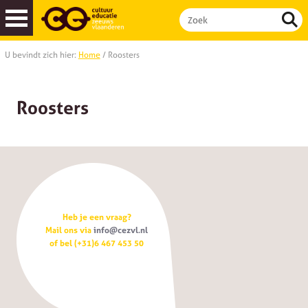
U bevindt zich hier:
Home
/
Roosters
Cultuurmenu
| basisscholen
Cultuurmenu
| buitenschools aanbod
Roosters
Heb je een vraag?
Mail ons via
info@cezvl.nl
of bel (+31)6 467 453 50