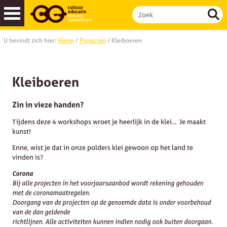
U bevindt zich hier:
Home
/
Projecten
/
Kleiboeren
Cultuurmenu
| basisscholen
Cultuurmenu
| buitenschools aanbod
Kleiboeren
Zin in vieze handen?
Tijdens deze 4 workshops wroet je heerlijk in de klei… Je maakt
kunst!
Enne, wist je dat in onze polders klei gewoon op het land te
vinden is?
Corona
Bij alle projecten in het voorjaarsaanbod wordt rekening gehouden
met de coronamaatregelen.
Doorgang van de projecten op de genoemde data is onder voorbehoud
van de dan geldende
richtlijnen. Alle activiteiten kunnen indien nodig ook buiten doorgaan.