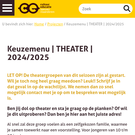
U bevindt zich hier:
Home
/
Projecten
/
Keuzemenu | THEATER | 2024/2025
Cultuurmenu
| basisscholen
Cultuurmenu
| buitenschools aanbod
Keuzemenu | THEATER |
2024/2025
LET OP! De theatergroepen van dit seizoen zijn al gestart.
WIl je toch nog heel graag meedoen? Leuk!! Schrijf je in
dat geval in op de wachtlijst. We nemen dan zo snel
mogelijk contact met je op om te bespreken wat mogelijk
is.
Ben jij dol op theater en sta je graag op de planken? Of wil
je dit uitproberen? Dan ben je hier aan het juiste adres!
Al snel zal deze groep voelen als een zelfgekozen familie, waarmee
je samen toewerkt naar een voorstelling. Voor jongeren van 10 t/m