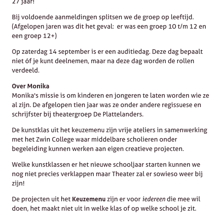
27 jaar!
Bij voldoende aanmeldingen splitsen we de groep op leeftijd.
(Afgelopen jaren was dit het geval: er was een groep 10 t/m 12 en
een groep 12+)
Op zaterdag 14 september is er een auditiedag. Deze dag bepaalt
niet óf je kunt deelnemen, maar na deze dag worden de rollen
verdeeld.
Over Monika
Monika's missie is om kinderen en jongeren te laten worden wie ze
al zijn. De afgelopen tien jaar was ze onder andere regissuese en
schrijfster bij theatergroep De Plattelanders.
De kunstklas uit het keuzemenu zijn vrije ateliers in samenwerking
met het Zwin College waar middelbare scholieren onder
begeleiding kunnen werken aan eigen creatieve projecten.
Welke kunstklassen er het nieuwe schooljaar starten kunnen we
nog niet precies verklappen maar Theater zal er sowieso weer bij
zijn!
De projecten uit het
Keuzemenu
zijn er voor
iedereen
die mee wil
doen, het maakt niet uit in welke klas of op welke school je zit.